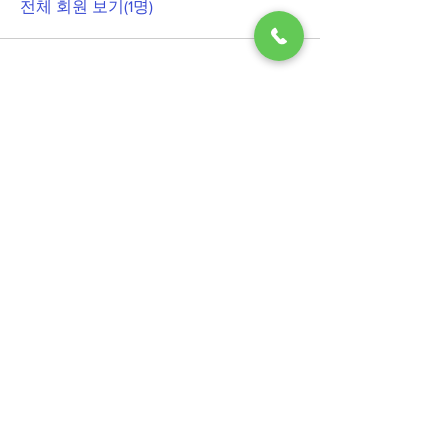
전체 회원 보기(1명)
​사단법인 산돌
전북 군산시 월명안길1(월명동)
TEL.
063-446-4460
FAX.
063-446-4461
sandoll1004@hanmail.net
관련사이트
전라북도청
전라북도교육청 대안교육지원센터
Copyright 2021 사단법인 산돌. All Rights
Reserved.
Designed by
Wixweb