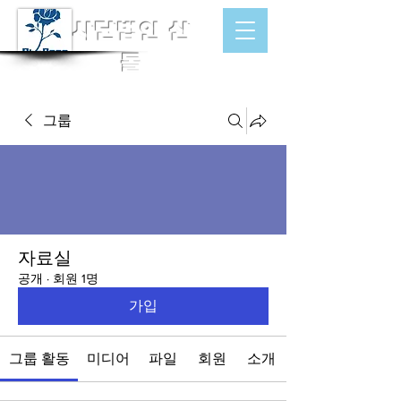
​사단법인 산
돌
그룹
자료실
공개
·
회원 1명
가입
그룹 활동
미디어
파일
회원
소개