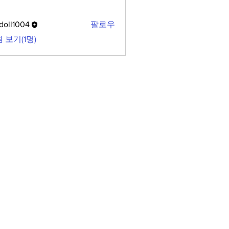
doll1004
팔로우
1004
 보기(1명)