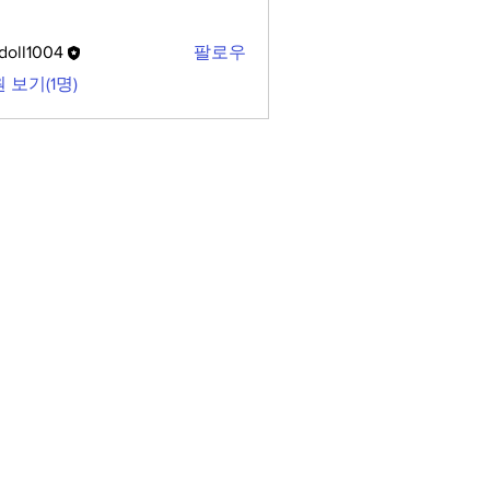
doll1004
팔로우
1004
 보기(1명)